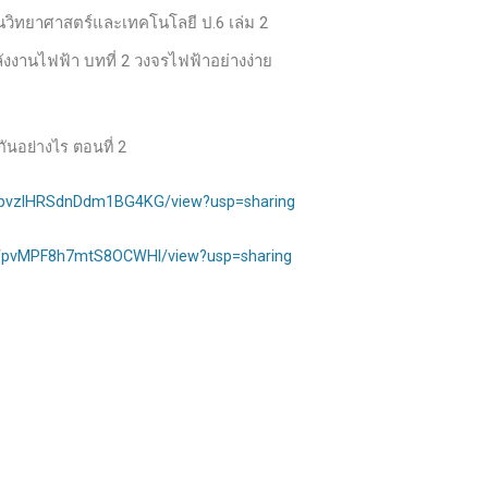
านวิทยาศาสตร์และเทคโนโลยี ป.6 เล่ม 2
ังงานไฟฟ้า บทที่ 2 วงจรไฟฟ้าอย่างง่าย
ันอย่างไร ตอนที่ 2
bmbvzlHRSdnDdm1BG4KG/view?usp=sharing
_8WpvMPF8h7mtS8OCWHl/view?usp=sharing