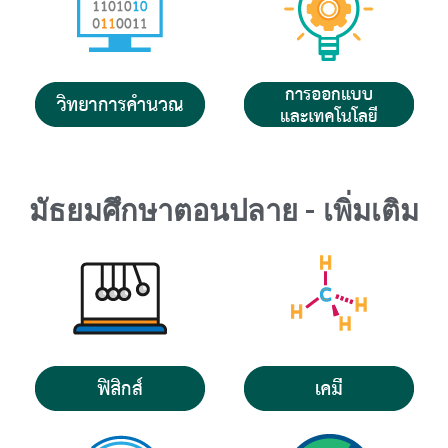
มัธยมศึกษาตอนปลาย - เพิ่มเติม