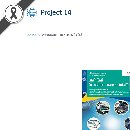
โครงการสอนออนไลน์ 
สถาบันส่งเสริมการสอนวิทยา
Home
การออกแบบและเทคโนโลยี