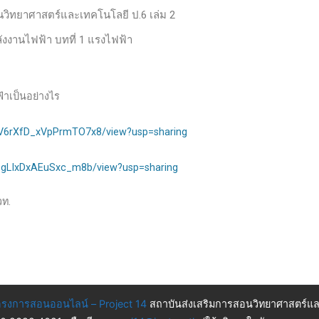
านวิทยาศาสตร์และเทคโนโลยี ป.6 เล่ม 2
ังงานไฟฟ้า บทที่ 1 แรงไฟฟ้า
าเป็นอย่างไร
B_V6rXfD_xVpPrmTO7x8/view?usp=sharing
OegLIxDxAEuSxc_m8b/view?usp=sharing
วท.
รงการสอนออนไลน์ – Project 14
สถาบันส่งเสริมการสอนวิทยาศาสตร์แล