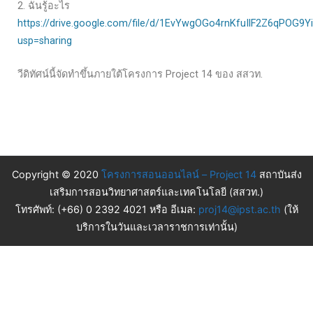
2. ฉันรู้อะไร
https://drive.google.com/file/d/1EvYwgOGo4rnKfuIlF2Z6qPOG9Y
usp=sharing
วีดิทัศน์นี้จัดทำขึ้นภายใต้โครงการ Project 14 ของ สสวท.
Copyright © 2020
โครงการสอนออนไลน์ – Project 14
สถาบันส่ง
เสริมการสอนวิทยาศาสตร์และเทคโนโลยี (สสวท.)
โทรศัพท์: (+66) 0 2392 4021 หรือ อีเมล:
proj14@ipst.ac.th
(ให้
บริการในวันและเวลาราชการเท่านั้น)