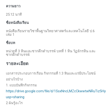
ความยาว
25.12 นาที
ชื่อหนังสือเรียน
หนังสือเรียนรายวิชาพื้นฐานวิทยาศาสตร์และเทคโนโลยี ป.6
เล่ม 1
ชื่อบท
หน่วยที่ 3 หินและซากดึกดำบรรพ์ บทที่ 1 หิน วัฏจักรหิน และ
ซากดึกดำบรรพ์
รายละเอียด
เอกสารประกอบการเรียน กิจกรรมที่ 1.3 หินและแร่มีประโยชน์
อย่างไรบ้าง
1. แบบบันทึกกิจกรรม
https://drive.google.com/file/d/1SsxNncLMZcCkwwtwNRuTiz5H
usp=sharing
2.ฉันรู้อะไร