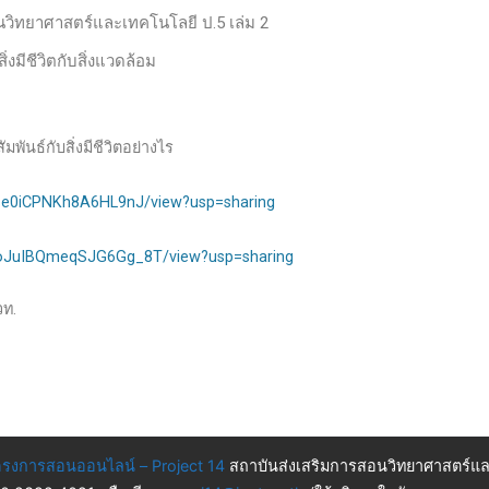
านวิทยาศาสตร์และเทคโนโลยี ป.5 เล่ม 2
 สิ่งมีชีวิตกับสิ่งแวดล้อม
พันธ์กับสิ่งมีชีวิตอย่างไร
n3Be0iCPNKh8A6HL9nJ/view?usp=sharing
a3oJuIBQmeqSJG6Gg_8T/view?usp=sharing
วท.
รงการสอนออนไลน์ – Project 14
สถาบันส่งเสริมการสอนวิทยาศาสตร์แล