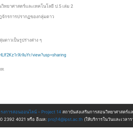
านวิทยาศาสตร์และเทคโนโลยี ป.5 เล่ม 2
2 วัฏจักรการปรากฏของกลุ่มดาว
่มดาวเป็นรูปร่างต่าง ๆ
HLlf2Kz1rXrIluYr/view?usp=sharing
วท.
รงการสอนออนไลน์ – Project 14
สถาบันส่งเสริมการสอนวิทยาศาสตร์แล
 0 2392 4021 หรือ อีเมล:
proj14@ipst.ac.th
(ให้บริการในวันและเวลารา