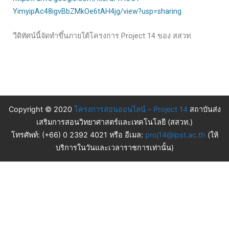
YimyipAc48igvBbZMkOe6tAH4jg/view?usp=sharing
วีดิทัศน์นี้จัดทำขึ้นภายใต้โครงการ Project 14 ของ สสวท.
Copyright © 2020
โครงการสอนออนไลน์ – Project 14
สถาบันส่ง
เสริมการสอนวิทยาศาสตร์และเทคโนโลยี (สสวท.)
โทรศัพท์: (+66) 0 2392 4021 หรือ อีเมล:
proj14@ipst.ac.th
(ให้
บริการในวันและเวลาราชการเท่านั้น)