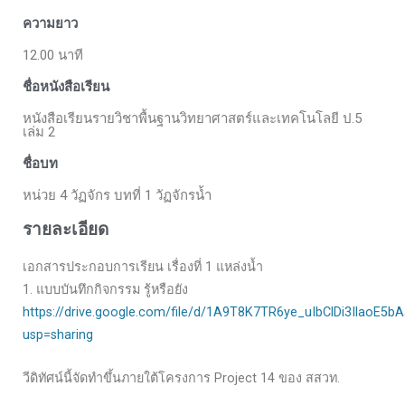
ความยาว
12.00 นาที
ชื่อหนังสือเรียน
หนังสือเรียนรายวิชาพื้นฐานวิทยาศาสตร์และเทคโนโลยี ป.5
เล่ม 2
ชื่อบท
หน่วย 4 วัฏจักร บทที่ 1 วัฏจักรน้ำ
รายละเอียด
เอกสารประกอบการเรียน เรื่องที่ 1 แหล่งน้ำ
1. แบบบันทึกกิจกรรม รู้หรือยัง
https://drive.google.com/file/d/1A9T8K7TR6ye_uIbClDi3IlaoE5b
usp=sharing
วีดิทัศน์นี้จัดทำขึ้นภายใต้โครงการ Project 14 ของ สสวท.