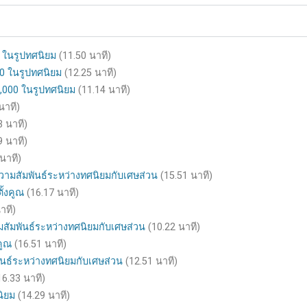
0 ในรูปทศนิยม
(11.50 นาที)
00 ในรูปทศนิยม
(12.25 นาที)
1,000 ในรูปทศนิยม
(11.14 นาที)
นาที)
3 นาที)
9 นาที)
นาที)
มสัมพันธ์ระหว่างทศนิยมกับเศษส่วน
(15.51 นาที)
ั้งคูณ
(16.17 นาที)
าที)
ัมพันธ์ระหว่างทศนิยมกับเศษส่วน
(10.22 นาที)
คูณ
(16.51 นาที)
นธ์ระหว่างทศนิยมกับเศษส่วน
(12.51 นาที)
6.33 นาที)
นิยม
(14.29 นาที)