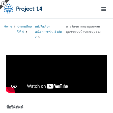
โครงการสอนออนไลน์ – Project 14
สถาบันส่งเสริมการสอนวิทยาศาสตร์และเทคโนโลยี (สสวท.)
Home
ประถมศึกษา
หนังสือเรียน
การวัดขนาดของมุมแหลม
ปีที่ 4
คณิตศาสตร์ ป.4 เล่ม
มุมฉาก มุมป้านและมุมตรง
2
ชื่อวีดิทัศน์