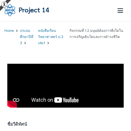
โครงการสอนออนไลน์ – Project 14
สถาบันส่งเสริมการสอนวิทยาศาสตร์และเทคโนโลยี (สสวท.)
Home
ประถม
หนังสือเรียน
กิจกรรมที่ 1.2 มนุษย์ต้องการสิ่งใดใน
ศึกษาปีที่
วิทยาศาสตร์ ป.3
การเจริญเติบโตและการดำรงชีวิต
3
เล่ม1
ชื่อวีดิทัศน์