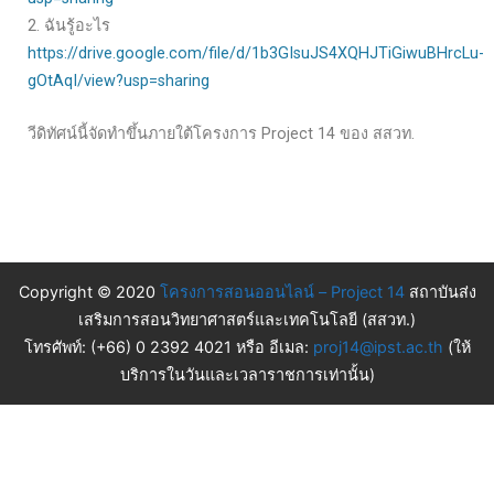
2. ฉันรู้อะไร
https://drive.google.com/file/d/1b3GIsuJS4XQHJTiGiwuBHrcLu-
gOtAqI/view?usp=sharing
วีดิทัศน์นี้จัดทำขึ้นภายใต้โครงการ Project 14 ของ สสวท.
Copyright © 2020
โครงการสอนออนไลน์ – Project 14
สถาบันส่ง
เสริมการสอนวิทยาศาสตร์และเทคโนโลยี (สสวท.)
โทรศัพท์: (+66) 0 2392 4021 หรือ อีเมล:
proj14@ipst.ac.th
(ให้
บริการในวันและเวลาราชการเท่านั้น)