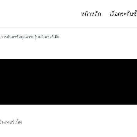
หน้าหลัก
เลือกระดับชั
– Project 14
ศาสตร์และเทคโนโลยี (สสวท.)
การค้นหาข้อมูลความรู้บนอินเทอร์เน็ต
ินเทอร์เน็ต