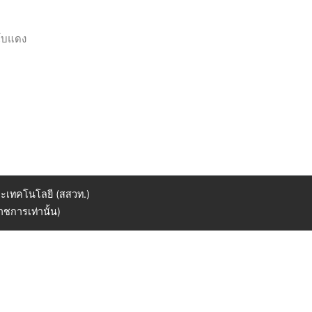
นโบแดง
ะเทคโนโลยี (สสวท.)
ชการเท่านั้น)