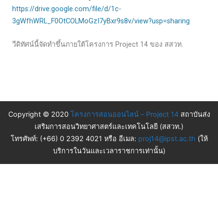
https://drive.google.com/file/d/1c-
3gWfhWRL_F0OtCOLMoGzI7yBxr9s8v/view?usp=sharing
วีดิทัศน์นี้จัดทำขึ้นภายใต้โครงการ Project 14 ของ สสวท.
Copyright © 2020
โครงการสอนออนไลน์ – Project 14
สถาบันส่ง
เสริมการสอนวิทยาศาสตร์และเทคโนโลยี (สสวท.)
โทรศัพท์: (+66) 0 2392 4021 หรือ อีเมล:
proj14@ipst.ac.th
(ให้
บริการในวันและเวลาราชการเท่านั้น)