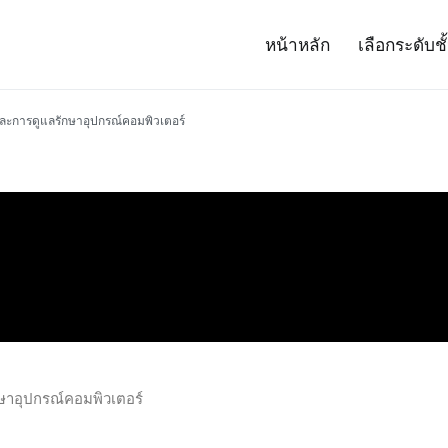
หน้าหลัก
เลือกระดับชั
– Project 14
ศาสตร์และเทคโนโลยี (สสวท.)
ละการดูแลรักษาอุปกรณ์คอมพิวเตอร์
ษาอุปกรณ์คอมพิวเตอร์