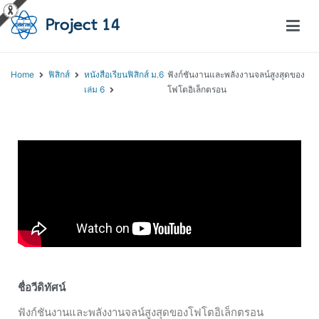
โครงการสอนออนไลน์ – Project 14
สถาบันส่งเสริมการสอนวิทยาศาสตร์และเทคโนโลยี (สสวท.)
Home
ฟิสิกส์
หนังสือเรียนฟิสิกส์ ม.6
ฟังก์ชันงานและพลังงานจลน์สูงสุดของ
เล่ม 6
โฟโตอิเล็กตรอน
ชื่อวีดิทัศน์
ฟังก์ชันงานและพลังงานจลน์สูงสุดของโฟโตอิเล็กตรอน