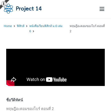
โครงการสอนออนไลน์ – Project 14
สถาบันส่งเสริมการสอนวิทยาศาสตร์และเทคโนโลยี (สสวท.)
Home
ฟิสิกส์
หนังสือเรียนฟิสิกส์ ม.6 เล่ม
ทฤษฎีอะตอมของโบร์ ตอนที่
6
2
ชื่อวีดิทัศน์
ทฤษฎีอะตอมของโบร์ ตอนที่ 2