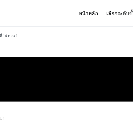
หน้าหลัก
เลือกระดับชั
– Project 14
ศาสตร์และเทคโนโลยี (สสวท.)
ี่ 14 ตอน 1
น 1