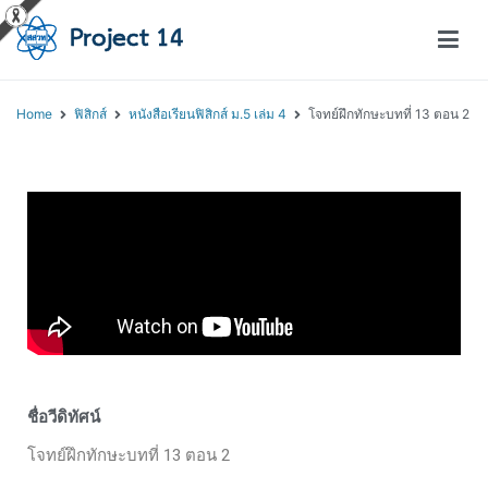
โครงการสอนออนไลน์ – Project 14
สถาบันส่งเสริมการสอนวิทยาศาสตร์และเทคโนโลยี (สสวท.)
Home
ฟิสิกส์
หนังสือเรียนฟิสิกส์ ม.5 เล่ม 4
โจทย์ฝึกทักษะบทที่ 13 ตอน 2
ชื่อวีดิทัศน์
โจทย์ฝึกทักษะบทที่ 13 ตอน 2