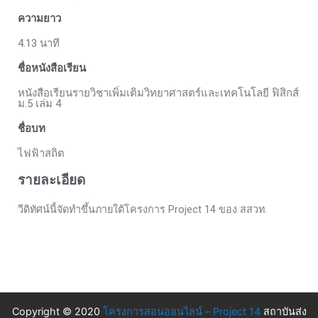
ความยาว
4.13 นาที
ชื่อหนังสือเรียน
หนังสือเรียนรายวิชาเพิ่มเติมวิทยาศาสตร์และเทคโนโลยี ฟิสิกส์
ม.5 เล่ม 4
ชื่อบท
ไฟฟ้าสถิต
รายละเอียด
วีดิทัศน์นี้จัดทำขึ้นภายใต้โครงการ Project 14 ของ สสวท.
Copyright © 2020
โครงการสอนออนไลน์ – Project 14
สถาบันส่ง