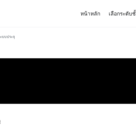
หน้าหลัก
เลือกระดับชั
– Project 14
ศาสตร์และเทคโนโลยี (สสวท.)
ะบบประจุ
ุ