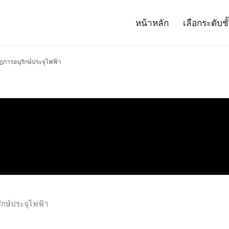
หน้าหลัก
เลือกระดับชั
– Project 14
ศาสตร์และเทคโนโลยี (สสวท.)
การอนุรักษ์ประจุไฟฟ้า
กษ์ประจุไฟฟ้า