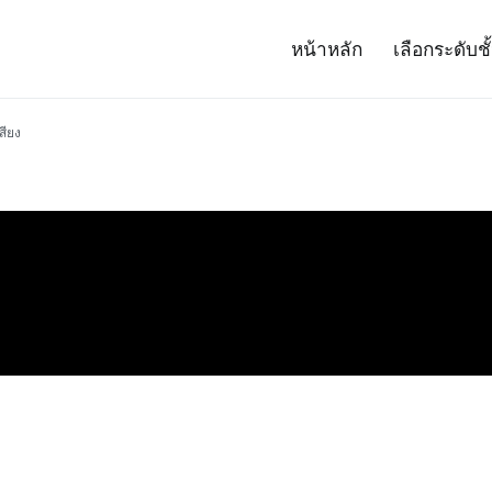
หน้าหลัก
เลือกระดับชั
– Project 14
ศาสตร์และเทคโนโลยี (สสวท.)
สียง