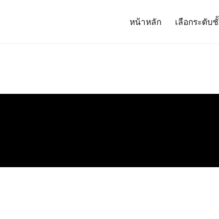
หน้าหลัก
เลือกระดับชั
– Project 14
ศาสตร์และเทคโนโลยี (สสวท.)