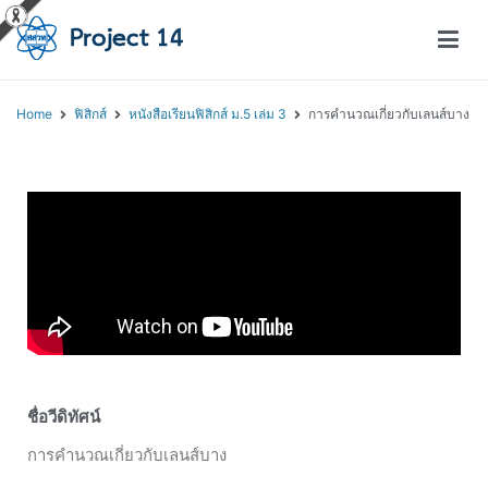
โครงการสอนออนไลน์ – Project 14
สถาบันส่งเสริมการสอนวิทยาศาสตร์และเทคโนโลยี (สสวท.)
Home
ฟิสิกส์
หนังสือเรียนฟิสิกส์ ม.5 เล่ม 3
การคำนวณเกี่ยวกับเลนส์บาง
ชื่อวีดิทัศน์
การคำนวณเกี่ยวกับเลนส์บาง