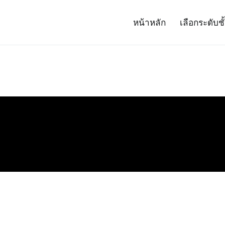
หน้าหลัก
เลือกระดับชั
– Project 14
ศาสตร์และเทคโนโลยี (สสวท.)
ง