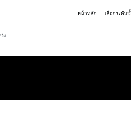
หน้าหลัก
เลือกระดับชั
– Project 14
ศาสตร์และเทคโนโลยี (สสวท.)
ลื่น