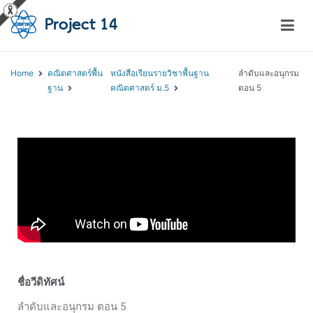
โครงการสอนออนไลน์ – Project 14
สถาบันส่งเสริมการสอนวิทยาศาสตร์และเทคโนโลยี (สสวท.)
Home
คณิตศาสตร์พื้น
หนังสือเรียนรายวิชาพื้นฐาน
ลำดับและอนุกรม
ฐาน
คณิตศาสตร์ ม.5
ตอน 5
ชื่อวีดิทัศน์
ลำดับและอนุกรม ตอน 5