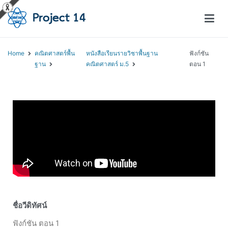
โครงการสอนออนไลน์ – Project 14
สถาบันส่งเสริมการสอนวิทยาศาสตร์และเทคโนโลยี (สสวท.)
Home
คณิตศาสตร์พื้น
หนังสือเรียนรายวิชาพื้นฐาน
ฟังก์ชัน
ฐาน
คณิตศาสตร์ ม.5
ตอน 1
ชื่อวีดิทัศน์
ฟังก์ชัน ตอน 1