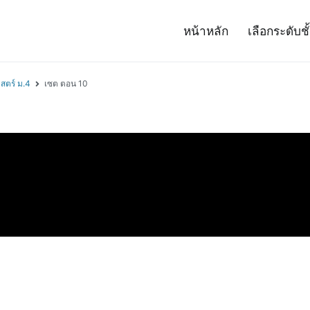
หน้าหลัก
เลือกระดับชั
– Project 14
ศาสตร์และเทคโนโลยี (สสวท.)
สตร์ ม.4
เซต ตอน 10