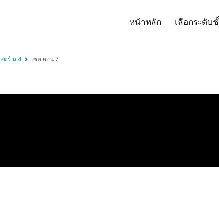
หน้าหลัก
เลือกระดับชั
– Project 14
ศาสตร์และเทคโนโลยี (สสวท.)
สตร์ ม.4
เซต ตอน 7