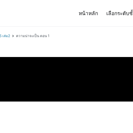
หน้าหลัก
เลือกระดับชั
– Project 14
ศาสตร์และเทคโนโลยี (สสวท.)
5 เล่ม2
ความน่าจะเป็น ตอน 1