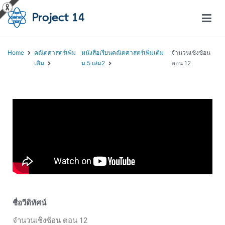
โครงการสอนออนไลน์ – Project 14
สถาบันส่งเสริมการสอนวิทยาศาสตร์และเทคโนโลยี (สสวท.)
Home
คณิตศาสตร์เพิ่ม
หนังสือเรียนคณิตศาสตร์เพิ่มเติม
จำนวนเชิงซ้อน
เติม
ม.5 เล่ม2
ตอน 12
ชื่อวีดิทัศน์
จำนวนเชิงซ้อน ตอน 12