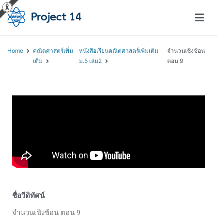
โครงการสอนออนไลน์ – Project 14
สถาบันส่งเสริมการสอนวิทยาศาสตร์และเทคโนโลยี (สสวท.)
Home
คณิตศาสตร์เพิ่ม
หนังสือเรียนคณิตศาสตร์เพิ่มเติม
จำนวนเชิงซ้อน
เติม
ม.5 เล่ม2
ตอน 9
ชื่อวีดิทัศน์
จำนวนเชิงซ้อน ตอน 9