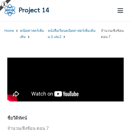
โครงการสอนออนไลน์ – Project 14
สถาบันส่งเสริมการสอนวิทยาศาสตร์และเทคโนโลยี (สสวท.)
Home
คณิตศาสตร์เพิ่ม
หนังสือเรียนคณิตศาสตร์เพิ่มเติม
จำนวนเชิงซ้อน
เติม
ม.5 เล่ม2
ตอน 7
ชื่อวีดิทัศน์
จำนวนเชิงซ้อน ตอน 7