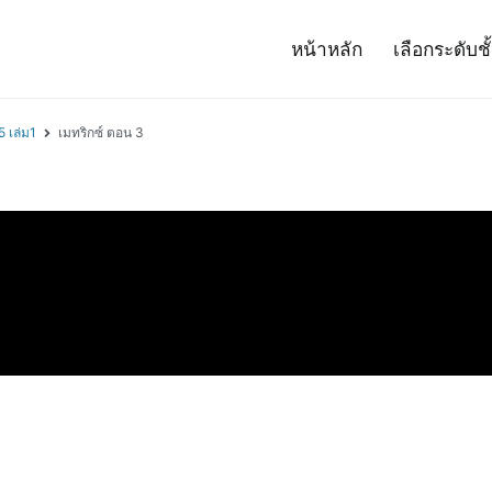
หน้าหลัก
เลือกระดับชั
– Project 14
ศาสตร์และเทคโนโลยี (สสวท.)
5 เล่ม1
เมทริกซ์ ตอน 3