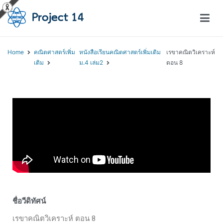
โครงการสอนออนไลน์ – Project 14
สถาบันส่งเสริมการสอนวิทยาศาสตร์และเทคโนโลยี (สสวท.)
Home
คณิตศาสตร์เพิ่ม
หนังสือเรียนคณิตศาสตร์เพิ่มเติม
เรขาคณิตวิเคราะห์
เติม
ม.4 เล่ม2
ตอน 8
ชื่อวีดิทัศน์
เรขาคณิตวิเคราะห์ ตอน 8