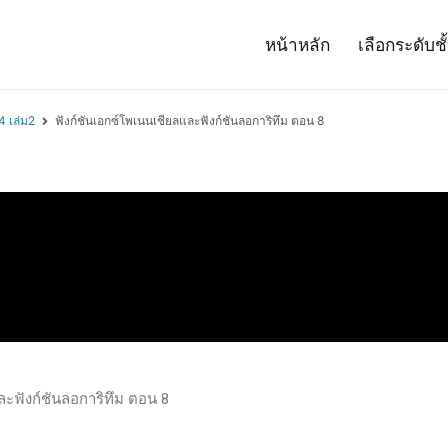
หน้าหลัก
เลือกระดับชั
– Project 14
ศาสตร์และเทคโนโลยี (สสวท.)
4 เล่ม2
ฟังก์ชันเอกซ์โพเนนเชียลและฟังก์ชันลอการิทึม ตอน 8
ละฟังก์ชันลอการิทึม ตอน 8