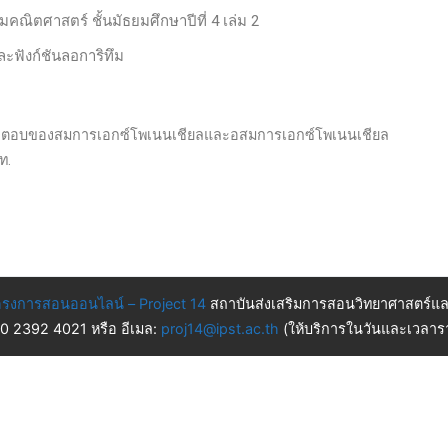
ิมคณิตศาสตร์ ชั้นมัธยมศึกษาปีที่ 4 เล่ม 2
ละฟังก์ชันลอการิทึม
าเซตคำตอบของสมการเอกซ์โพเนนเชียลและอสมการเอกซ์โพเนนเชียล
วท.
รงการสอนออนไลน์ – Project 14
สถาบันส่งเสริมการสอนวิทยาศาสตร์แล
 0 2392 4021 หรือ อีเมล:
proj14@ipst.ac.th
(ให้บริการในวันและเวลารา