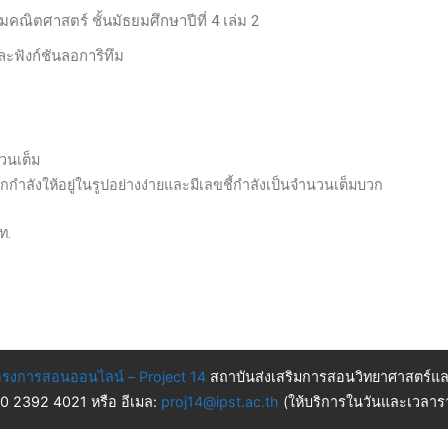
ิมคณิตศาสตร์ ชั้นมัธยมศึกษาปีที่ 4 เล่ม 2
ละฟังก์ชันลอการิทึม
นวนเต็ม
ลังให้อยู่ในรูปอย่างง่ายและมีเลขชี้กำลังเป็นจำนวนเต็มบวก
ท.
รงการสอนออนไลน์ – Project 14
สถาบันส่งเสริมการสอนวิทยาศาสตร์แล
 0 2392 4021 หรือ อีเมล:
proj14@ipst.ac.th
(ให้บริการในวันและเวลารา