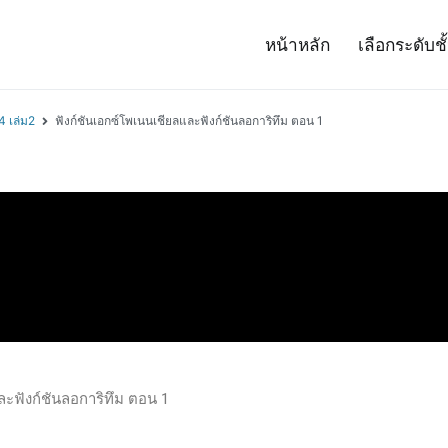
หน้าหลัก
เลือกระดับชั
– Project 14
ศาสตร์และเทคโนโลยี (สสวท.)
4 เล่ม2
ฟังก์ชันเอกซ์โพเนนเชียลและฟังก์ชันลอการิทึม ตอน 1
ละฟังก์ชันลอการิทึม ตอน 1