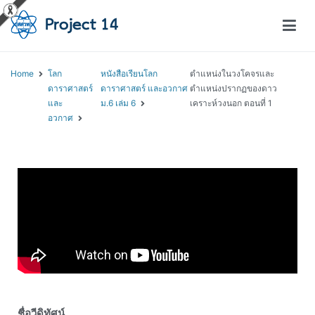
โครงการสอนออนไลน์ – Project 14
สถาบันส่งเสริมการสอนวิทยาศาสตร์และเทคโนโลยี (สสวท.)
Home
โลก
หนังสือเรียนโลก
ตำแหน่งในวงโคจรและ
ดาราศาสตร์
ดาราศาสตร์ และอวกาศ
ตำแหน่งปรากฏของดาว
และ
ม.6 เล่ม 6
เคราะห์วงนอก ตอนที่ 1
อวกาศ
ชื่อวีดิทัศน์