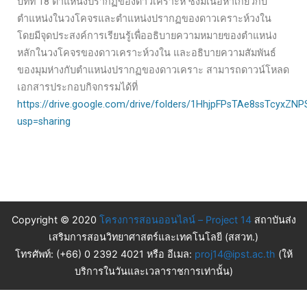
บทที่ 18 ตำแหน่งปรากฏของดาวเคราะห์ ซึ่งมีเนื้อหาเกี่ยวกับ
ตำแหน่งในวงโคจรและตำแหน่งปรากฏของดาวเคราะห์วงใน
โดยมีจุดประสงค์การเรียนรู้เพื่ออธิบายความหมายของตำแหน่ง
หลักในวงโคจรของดาวเคราะห์วงใน และอธิบายความสัมพันธ์
ของมุมห่างกับตำแหน่งปรากฏของดาวเคราะ สามารถดาวน์โหลด
เอกสารประกอบกิจกรรมได้ที่
https://drive.google.com/drive/folders/1HhjpFPsTAe8ssTcyxZN
usp=sharing
Copyright © 2020
โครงการสอนออนไลน์ – Project 14
สถาบันส่ง
เสริมการสอนวิทยาศาสตร์และเทคโนโลยี (สสวท.)
โทรศัพท์: (+66) 0 2392 4021 หรือ อีเมล:
proj14@ipst.ac.th
(ให้
บริการในวันและเวลาราชการเท่านั้น)