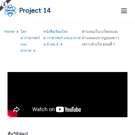
โครงการสอนออนไลน์ – Project 14
สถาบันส่งเสริมการสอนวิทยาศาสตร์และเทคโนโลยี (สสวท.)
Home
โลก
หนังสือเรียนโลก
ตำแหน่งในวงโคจรและ
ดาราศาสตร์
ดาราศาสตร์ และอวกาศ
ตำแหน่งปรากฏของดาว
และ
ม.6 เล่ม 6
เคราะห์วงใน ตอนที่ 1
อวกาศ
ชื่อวีดิทัศน์