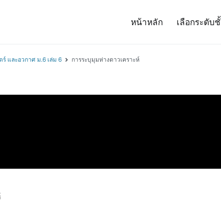
หน้าหลัก
เลือกระดับชั
– Project 14
ศาสตร์และเทคโนโลยี (สสวท.)
ตร์ และอวกาศ ม.6 เล่ม 6
การระบุมุมห่างดาวเคราะห์
์