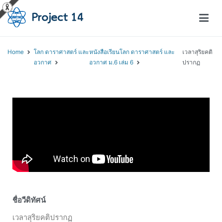
โครงการสอนออนไลน์ – Project 14
สถาบันส่งเสริมการสอนวิทยาศาสตร์และเทคโนโลยี (สสวท.)
Home
โลก ดาราศาสตร์ และ
หนังสือเรียนโลก ดาราศาสตร์ และ
เวลาสุริยคติ
อวกาศ
อวกาศ ม.6 เล่ม 6
ปรากฏ
ชื่อวีดิทัศน์
เวลาสุริยคติปรากฏ