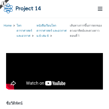
โครงการสอนออนไลน์ – Project 14
สถาบันส่งเสริมการสอนวิทยาศาสตร์และเทคโนโลยี (สสวท.)
Home
โลก
หนังสือเรียนโลก
เส้นทางการขึ้นการตกของ
ดาราศาสตร์
ดาราศาสตร์ และอวกาศ
ดวงอาทิตย์และดวงดาว
และอวกาศ
ม.6 เล่ม 6
ตอนที่ 1
ชื่อวีดิทัศน์