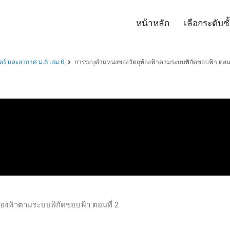
หน้าหลัก
เลือกระดับชั
– Project 14
ศาสตร์และเทคโนโลยี (สสวท.)
ตร์ และอวกาศ ม.6 เล่ม 6
การระบุตำแหน่งของวัตถุท้องฟ้าตามระบบพิกัดขอบฟ้า ตอนท
้องฟ้าตามระบบพิกัดขอบฟ้า ตอนที่ 2