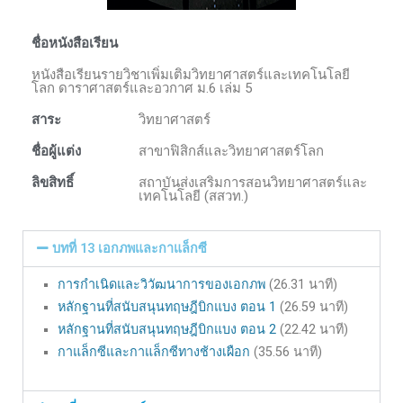
ชื่อหนังสือเรียน
หนังสือเรียนรายวิชาเพิ่มเติมวิทยาศาสตร์และเทคโนโลยี
โลก ดาราศาสตร์และอวกาศ ม.6 เล่ม 5
สาระ
วิทยาศาสตร์
ชื่อผู้แต่ง
สาขาฟิสิกส์และวิทยาศาสตร์โลก
ลิขสิทธิ์
สถาบันส่งเสริมการสอนวิทยาศาสตร์และ
เทคโนโลยี (สสวท.)
บทที่ 13 เอกภพและกาแล็กซี
การกำเนิดและวิวัฒนาการของเอกภพ
(26.31 นาที)
หลักฐานที่สนับสนุนทฤษฎีบิกแบง ตอน 1
(26.59 นาที)
หลักฐานที่สนับสนุนทฤษฎีบิกแบง ตอน 2
(22.42 นาที)
กาแล็กซีและกาแล็กซีทางช้างเผือก
(35.56 นาที)