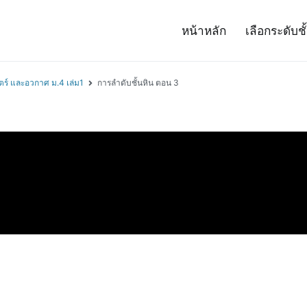
หน้าหลัก
เลือกระดับชั
– Project 14
ศาสตร์และเทคโนโลยี (สสวท.)
ตร์ และอวกาศ ม.4 เล่ม1
การลำดับชั้นหิน ตอน 3