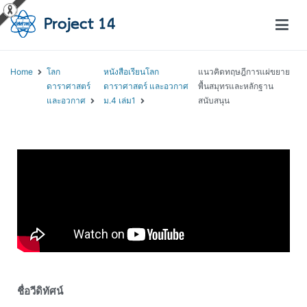
โครงการสอนออนไลน์ – Project 14
สถาบันส่งเสริมการสอนวิทยาศาสตร์และเทคโนโลยี (สสวท.)
Home
โลก
หนังสือเรียนโลก
แนวคิดทฤษฎีการแผ่ขยาย
ดาราศาสตร์
ดาราศาสตร์ และอวกาศ
พื้นสมุทรและหลักฐาน
และอวกาศ
ม.4 เล่ม1
สนับสนุน
ชื่อวีดิทัศน์